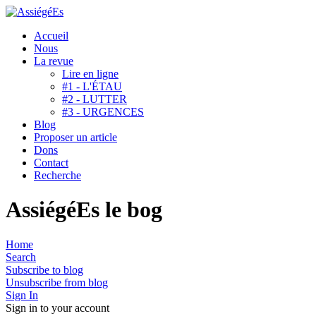
Accueil
Nous
La revue
Lire en ligne
#1 - L'ÉTAU
#2 - LUTTER
#3 - URGENCES
Blog
Proposer un article
Dons
Contact
Recherche
AssiégéEs le bog
Home
Search
Subscribe to blog
Unsubscribe from blog
Sign In
Sign in to your account