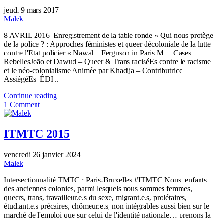
jeudi 9 mars 2017
Malek
8 AVRIL 2016 Enregistrement de la table ronde « Qui nous protège
de la police ? : Approches féministes et queer décoloniale de la lutte
contre l'Etat policier « Nawal – Ferguson in Paris M. – Cases
RebellesJoão et Dawud – Queer & Trans raciséEs contre le racisme
et le néo-colonialisme Animée par Khadija – Contributrice
AssiégéEs ÉDI...
Continue reading
1 Comment
ITMTC 2015
vendredi 26 janvier 2024
Malek
Intersectionnalité TMTC : Paris-Bruxelles #ITMTC Nous, enfants
des anciennes colonies, parmi lesquels nous sommes femmes,
queers, trans, travailleur.e.s du sexe, migrant.e.s, prolétaires,
étudiant.e.s précaires, chômeur.e.s, non intégrables aussi bien sur le
marché de l'emploi que sur celui de l'identité nationale… prenons la