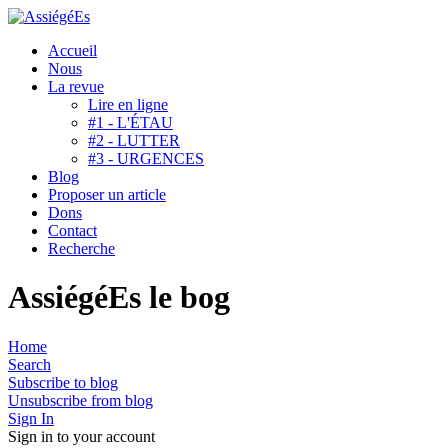
Accueil
Nous
La revue
Lire en ligne
#1 - L'ÉTAU
#2 - LUTTER
#3 - URGENCES
Blog
Proposer un article
Dons
Contact
Recherche
AssiégéEs le bog
Home
Search
Subscribe to blog
Unsubscribe from blog
Sign In
Sign in to your account