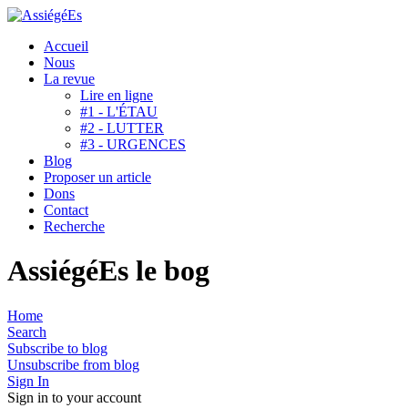
Accueil
Nous
La revue
Lire en ligne
#1 - L'ÉTAU
#2 - LUTTER
#3 - URGENCES
Blog
Proposer un article
Dons
Contact
Recherche
AssiégéEs le bog
Home
Search
Subscribe to blog
Unsubscribe from blog
Sign In
Sign in to your account