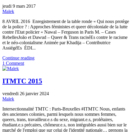
jeudi 9 mars 2017
Malek
8 AVRIL 2016 Enregistrement de la table ronde « Qui nous protège
de la police ? : Approches féministes et queer décoloniale de la lutte
contre l'Etat policier « Nawal – Ferguson in Paris M. – Cases
RebellesJoão et Dawud – Queer & Trans raciséEs contre le racisme
et le néo-colonialisme Animée par Khadija – Contributrice
AssiégéEs ÉDI...
Continue reading
1 Comment
ITMTC 2015
vendredi 26 janvier 2024
Malek
Intersectionnalité TMTC : Paris-Bruxelles #ITMTC Nous, enfants
des anciennes colonies, parmi lesquels nous sommes femmes,
queers, trans, travailleur.e.s du sexe, migrant.e.s, prolétaires,
étudiant.e.s précaires, chômeur.e.s, non intégrables aussi bien sur le
marché de l'emploi que sur celui de l'identité nationale… prenons la