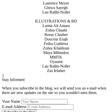
Laurence Meyer
Ghiwa Sayegh
Lau Rallin-Nollet
ILLUSTRATIONS & BD
Lamia Aït Amara
Zohra Chaabi
Reese Chniber
Douceur Erajh
Fedra Guttiérez
Zohra Khaldoun
Maya Mihindou
MMTK
Oyaomi
Lau Rallin-Nollet
Zas Ieluhee
×
Stay Informed
When you subscribe to the blog, we will send you an e-mail when
there are new updates on the site so you wouldn't miss them.
Your Name
E-mail Address