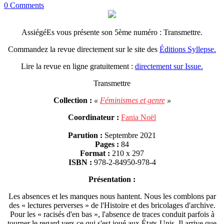
0 Comments
AssiégéEs vous présente son 5ème numéro : Transmettre.
Commandez la revue directement sur le site des
Éditions Syllepse.
Lire la revue en ligne gratuitement :
directement sur Issue.
Transmettre
Collection :
«
Féminismes et genre
»
Coordinateur :
Fania Noël
Parution :
Septembre 2021
Pages :
84
Format :
210 x 297
ISBN :
978-2-84950-978-4
Présentation :
Les absences et les manques nous hantent. Nous les comblons par
des « lectures perverses » de l'Histoire et des bricolages d'archive.
Pour les « racisés d'en bas », l'absence de traces conduit parfois à
tourner le regard vers ce qui s'est joué aux États-Unis. Il arrive que