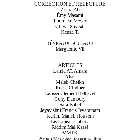
CORRECTION ET RELECTURE
Zohra Ab
Émy Masami
Laurence Meyer
Ghiwa Sayegh
Kenza T.
RÉSEAUX SOCIAUX
Marguerite Vil
ARTICLES
Lamia Aït Amara
Alias
Malek Cheikh
Reese Chniber
Larissa Clement Belhacel
Gerty Dambury
Sara Isabel
Jeyavishni Francis Jeyaratnam
Karim, Manel, Houyem
Isis Labeau-Caberia
Riddim Mal Kassé
MMTK
Aroun Mariadas Savarimouttou