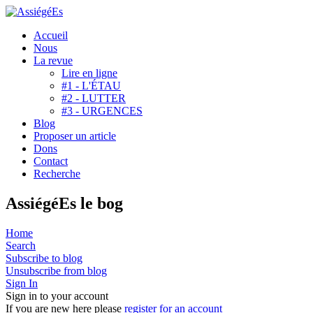
Accueil
Nous
La revue
Lire en ligne
#1 - L'ÉTAU
#2 - LUTTER
#3 - URGENCES
Blog
Proposer un article
Dons
Contact
Recherche
AssiégéEs le bog
Home
Search
Subscribe to blog
Unsubscribe from blog
Sign In
Sign in to your account
If you are new here please
register for an account