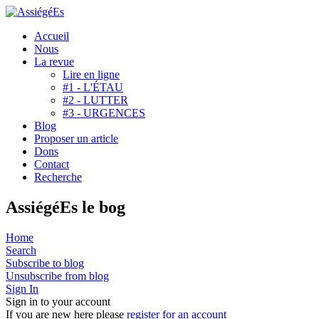
Accueil
Nous
La revue
Lire en ligne
#1 - L'ÉTAU
#2 - LUTTER
#3 - URGENCES
Blog
Proposer un article
Dons
Contact
Recherche
AssiégéEs le bog
Home
Search
Subscribe to blog
Unsubscribe from blog
Sign In
Sign in to your account
If you are new here please
register for an account